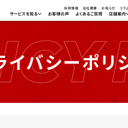
コラ
採用情報
会社概要
お知らせ
サービスを知る
お客様の声
よくあるご質問
店舗案内
タイヤ・ホイールを買いたい
宇都宮店
タイヤ・ホイールを売りたい
宇都宮本店
太田店
宇
中古タイヤ・ホイール
太田店
オイル・フィルター・バッテ
028-663-0808
02
L
TEL
TEL
アウトレットタイヤ・ホイール
ライバシーポリ
ワイパーを交換したい
【営業時間】9:30～18:00(最終受付17:30)
【営業時間】9:3
新品タイヤ・ホイール
【休日】不定休/年末年始
【休日】不定休
車検を受けたい
宇都宮店のみ対応可