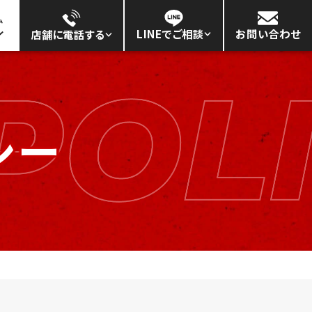
ム
お問い合わせ
LINEでご相談
店舗に電話する
タイヤ・ホイールを預けたい
都宮本店
太田店
リー
アルミホイールを修理したい
76-361-800
INEでご相談
LINEでご相談
シー
0～18:00(最終受付17:30)
/年末年始
法人の方